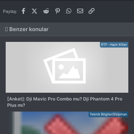
Facebook
X (Twitter)
Reddit
Pinterest
WhatsApp
E-posta
Link
Paylaş:
Benzer konular
RTF- Hazir Kitler
[Anket]: Dji Mavic Pro Combo mu? Dji Phantom 4 Pro
Plus mı?
Teknik Bilgiler/Ekipman