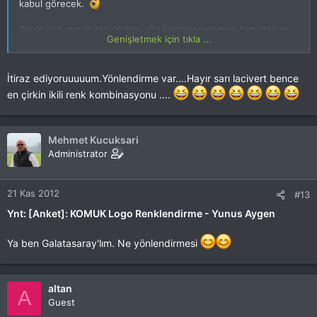
kabul görecek.
Senin için uygun bir vakitte, söz konusu çalışmayı tamamlayıp
Genişletmek için tıkla ...
bizimle paylaşmanı bekliyoruz.
Çalışma için yeniden ve şimdiden teşekkürler .
İtiraz ediyoruuuuum.Yönlendirme var....Hayır sarı lacivert bence
en çirkin ikili renk kombinasyonu ....
Mehmet Kucuksari
Administrator
21 Kas 2012
#13
Ynt: [Anket]: KOMUK Logo Renklendirme - Yunus Aygen
Ya ben Galatasaray'lım. Ne yönlendirmesi
altan
A
Guest