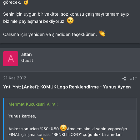
görecek.
Senin için uygun bir vakitte, söz konusu çalışmayı tamamlayıp
bizimle paylaşmanı bekliyoruz.
Çalışma için yeniden ve şimdiden teşekkürler .
altan
A
Guest
21 Kas 2012
#12
Ynt: Ynt: [Anket]: KOMUK Logo Renklendirme - Yunus Aygen
Mehmet Kucuksari' Alıntı:
Yunus kardes,
Anket sonucları %50-%50
Ama eminim ki senin yapacağın
FINAL çalışma sonrası "RENKLI LOGO" çoğunluk tarafından