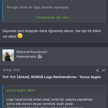
Örneğin böyle bir logo tasarımı yapıldıysa;
Genişletmek için tıkla ...
Bu RESMİ görmek için izniniz yok. Giriş yap veya üye ol
Sayende yeni birşeyler daha öğrenmiş oldum. Her işin bir bileni
var elbet
Logo bu şekle dönüşebilmelidir;
Mehmet Kucuksari
Bu RESMİ görmek için izniniz yok. Giriş yap veya üye ol
Administrator
14 Kas 2012
#7
Ynt: Ynt: [Anket]: KOMUK Logo Renklendirme - Yunus Aygen
Komuk olarak web sitenizde renkli tasarımı kullanırken baskıda
siyah tasarımı kullanabilirsiniz bu hiç problem olmaz
yunus aygen' Alıntı:
Logo tasarımında temel amaç renkli bir çalışma yapıldıktan
sonra bile bunun beyaz zeminde siyah şekle
dönüştürülebilmesidir. Böyle olmayan bir çalışma ya