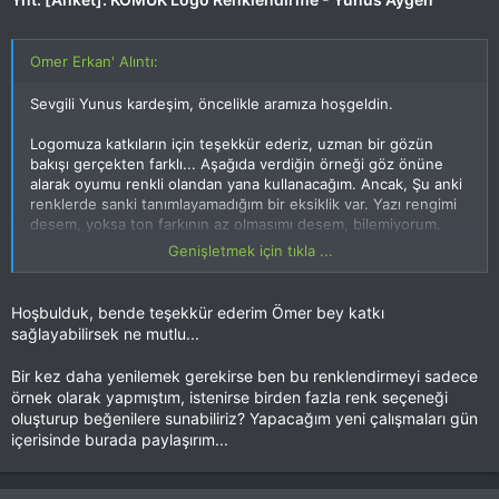
Omer Erkan' Alıntı:
Sevgili Yunus kardeşim, öncelikle aramıza hoşgeldin.
Logomuza katkıların için teşekkür ederiz, uzman bir gözün
bakışı gerçekten farklı... Aşağıda verdiğin örneği göz önüne
alarak oyumu renkli olandan yana kullanacağım. Ancak, Şu anki
renklerde sanki tanımlayamadığım bir eksiklik var. Yazı rengimi
desem, yoksa ton farkının az olmasımı desem, bilemiyorum.
Belki mavi lacivert ile ton farkı kağıt uçağın sol kanadından
Genişletmek için tıkla ...
devam ediyor olsa nasıl olur acaba?
Hoşbulduk, bende teşekkür ederim Ömer bey katkı
Mehmet Kucuksari' Alıntı:
sağlayabilirsek ne mutlu...
Kucuk bir dip not, forumumuzda tam bir demokrasi olsa
Bir kez daha yenilemek gerekirse ben bu renklendirmeyi sadece
da, yine de son sozu ABI'LERIMIZ söyler
örnek olarak yapmıştım, istenirse birden fazla renk seçeneği
oluşturup beğenilere sunabiliriz? Yapacağım yeni çalışmaları gün
içerisinde burada paylaşırım...
Mehmet, çok teşekkür ederim. Her ne kadar %51 oy hakkını (
bize vermiş olsanda, ben ekip çalışmasına her zaman
inanmışımdır.