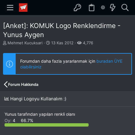
[Anket]: KOMUK Logo Renklendirme -
Yunus Aygen
K
B
Mehmet Kucuksari
13 Kas 2012
4,776
o
a
n
ş
b
l
Forumdan daha fazla yararlanmak için
buradan ÜYE
u
a
olabilirsiniz
y
n
u
g
b
ı
Forum Hakkında
a
ç
ş
t
l
a
Hangi Logoyu Kullanalım :)
a
r
t
i
a
h
Yunus tarafından yapılan renkli olanı
n
i
Oy:
4
66.7%