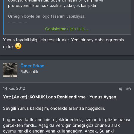
profesyonellikten çok uzaktır yada çok karışıktır.
Örneğin böyle bir logo tasarımı yapıldıysa;
................
Genişletmek için tıkla ...
Logo bu şekle dönüşebilmelidir;
Yunus faydali bilgi icin tesekkurler. Yeni bir sey daha ogrenmis
Komuk olarak web sitenizde renkli tasarımı kullanırken baskıda
olduk
siyah tasarımı kullanabilirsiniz bu hiç problem olmaz
Ömer Erkan
RcFanatik
14 Kas 2012
#8
Ynt: [Anket]: KOMUK Logo Renklendirme - Yunus Aygen
Sevgili Yunus kardeşim, öncelikle aramıza hoşgeldin.
Logomuza katkıların için teşekkür ederiz, uzman bir gözün bakışı
gerçekten farklı... Aşağıda verdiğin örneği göz önüne alarak
oyumu renkli olandan yana kullanacağım. Ancak, Şu anki