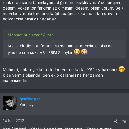
renklerde sanki tanımlayamadığım bir eksiklik var. Yazı rengimi
desem, yoksa ton farkının az olmasımı desem, bilemiyorum. Belki
mavi lacivert ile ton farkı kağıt uçağın sol kanadından devam
ediyor olsa nasıl olur acaba?
Mehmet Kucuksari' Alıntı:
Kucuk bir dip not, forumumuzda tam bir demokrasi olsa da,
yine de son sozu ABI'LERIMIZ söyler
Mehmet, çok teşekkür ederim. Her ne kadar %51 oy hakkını (
bize vermiş olsanda, ben ekip çalışmasına her zaman
inanmışımdır.
grafikopat
Yeni Uye
14 Kas 2012
#9
Ynt: [Anket]: KOMUK Logo Renklendirme - Yunus Aygen