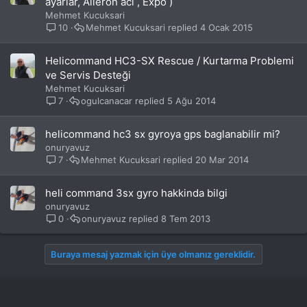
ayarlar, Aileron aci , Expo )
Mehmet Kucuksari
10
Mehmet Kucuksari
4 Ocak 2015
Helicommand HC3-SX Rescue / Kurtarma Problemi
ve Servis Desteği
Mehmet Kucuksari
7
ogulcanacar
5 Ağu 2014
helicommand hc3 sx gyroya gps baglanabilir mi?
onuryavuz
7
Mehmet Kucuksari
20 Mar 2014
heli command 3sx gyro hakkinda bilgi
onuryavuz
0
onuryavuz
8 Tem 2013
Buraya mesaj yazmak için üye olmanız gereklidir.