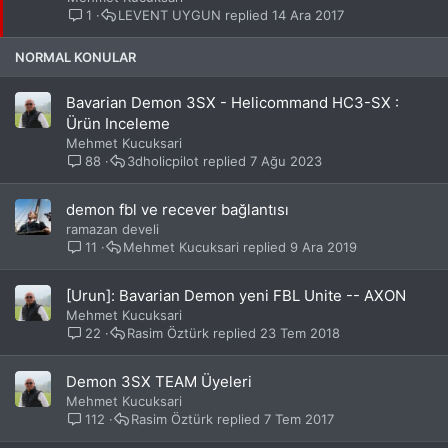
i
1
LEVENT UYGUN
14 Ara 2017
t
NORMAL KONULAR
Bavarian Demon 3SX - Helicommand HC3-SX :
Ürün Inceleme
Mehmet Kucuksari
88
3dholicpilot
7 Ağu 2023
demon fbl ve recever bağlantısı
ramazan develi
11
Mehmet Kucuksari
9 Ara 2019
[Urun]: Bavarian Demon yeni FBL Unite -- AXON
Mehmet Kucuksari
22
Rasim Öztürk
23 Tem 2018
Demon 3SX TEAM Üyeleri
Mehmet Kucuksari
112
Rasim Öztürk
7 Tem 2017