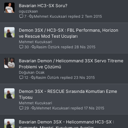
Bavarian HC3-SX Soru?
oguzzkaan
7
Mehmet Kucuksari
2 Tem 2015
Demon 3SX / HC3-SX : FBL Performans, Horizon
ve Rescue Mod Test Ucuşları
Mehmet Kucuksari
30
Rasim Öztürk
28 Nis 2015
Bavarian Demon / Helicommand 3SX Servo Titreme
Problemi ve Çözümü
Doğukan Ocak
12
Rasim Öztürk
23 Nis 2015
Demon 3SX - RESCUE Sırasında Komutları Ezme
Tiyosu
Mehmet Kucuksari
29
Mehmet Kucuksari
17 Nis 2015
Bavarian Demon 3SX - Helicommand HC3-SX :
Kumanda, Montaj, Kurulum ve Ayarlar