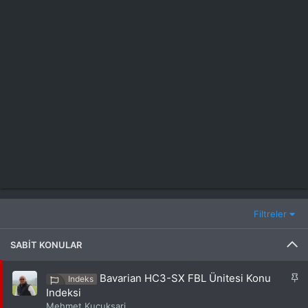
Filtreler
SABIT KONULAR
S
Bavarian HC3-SX FBL Ünitesi Konu
Indeks
a
Indeksi
b
Mehmet Kucuksari