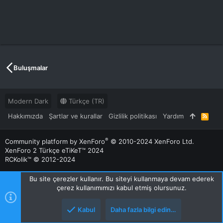
Buluşmalar
Modern Dark
Türkçe (TR)
Hakkımızda
Şartlar ve kurallar
Gizlilik politikası
Yardım
R
S
S
®
Community platform by XenForo
© 2010-2024 XenForo Ltd.
XenForo 2 Türkçe eTiKeT™ 2024
RCKolik™ © 2012-2024
Bu site çerezler kullanır. Bu siteyi kullanmaya devam ederek
çerez kullanımımızı kabul etmiş olursunuz.
Kabul
Daha fazla bilgi edin…
Üst
Alt