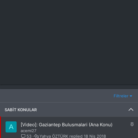
Filtreler
SABIT KONULAR
S
[Video]: Gaziantep Bulusmalari (Ana Konu)
A
a
acemi27
b
53
Yahya ÖZTÜRK
18 Nis 2018