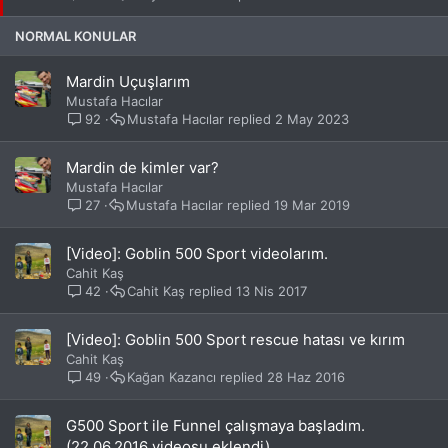
i
t
NORMAL KONULAR
Mardin Uçuşlarım
Mustafa Hacılar
92
Mustafa Hacılar
2 May 2023
Mardin de kimler var?
Mustafa Hacılar
27
Mustafa Hacılar
19 Mar 2019
[Video]: Goblin 500 Sport videolarım.
Cahit Kaş
42
Cahit Kaş
13 Nis 2017
[Video]: Goblin 500 Sport rescue hatası ve kırım
Cahit Kaş
49
Kağan Kazancı
28 Haz 2016
G500 Sport ile Funnel çalışmaya başladım.
(22.06.2016 videosu eklendi)