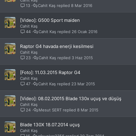
Cahit Kaş
13
Cahit Kaş
8 Mar 2016
[Video]: G500 Sport maiden
Cahit Kaş
44
Cahit Kaş
26 Ocak 2016
Raptor G4 havada enerji kesilmesi
Cahit Kaş
23
Cahit Kaş
3 Haz 2015
[Foto]: 11.03.2015 Raptor G4
Cahit Kaş
47
Cahit Kaş
23 Mar 2015
[Video]: 08.02.20015 Blade 130x uçuş ve düşüş
Cahit Kaş
24
Mesut SERT
8 Mar 2015
Blade 130X 18.07.2014 uçuş
Cahit Kaş
16
efsunkar3356
20 Tem 2014