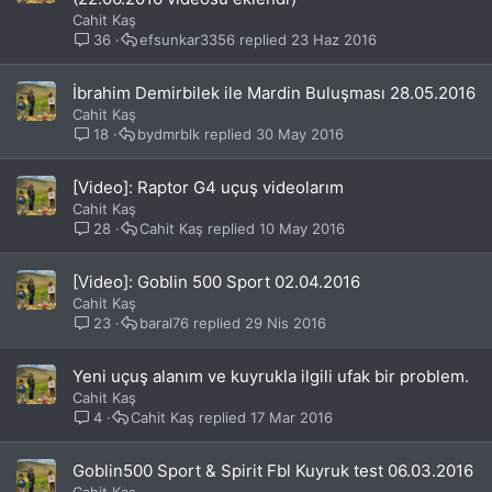
Cahit Kaş
36
efsunkar3356
23 Haz 2016
İbrahim Demirbilek ile Mardin Buluşması 28.05.2016
Cahit Kaş
18
bydmrblk
30 May 2016
[Video]: Raptor G4 uçuş videolarım
Cahit Kaş
28
Cahit Kaş
10 May 2016
[Video]: Goblin 500 Sport 02.04.2016
Cahit Kaş
23
baral76
29 Nis 2016
Yeni uçuş alanım ve kuyrukla ilgili ufak bir problem.
Cahit Kaş
4
Cahit Kaş
17 Mar 2016
Goblin500 Sport & Spirit Fbl Kuyruk test 06.03.2016