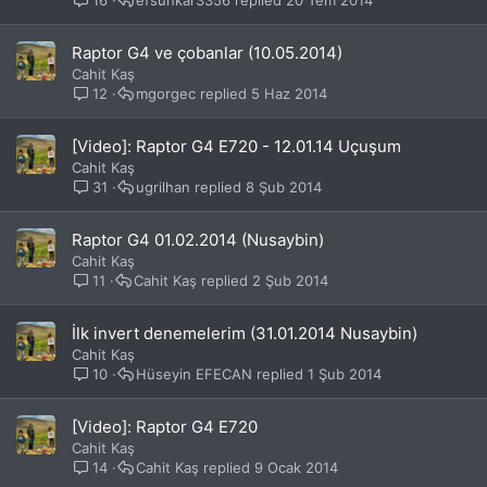
Raptor G4 ve çobanlar (10.05.2014)
Cahit Kaş
12
mgorgec
5 Haz 2014
[Video]: Raptor G4 E720 - 12.01.14 Uçuşum
Cahit Kaş
31
ugrilhan
8 Şub 2014
Raptor G4 01.02.2014 (Nusaybin)
Cahit Kaş
11
Cahit Kaş
2 Şub 2014
İlk invert denemelerim (31.01.2014 Nusaybin)
Cahit Kaş
10
Hüseyin EFECAN
1 Şub 2014
[Video]: Raptor G4 E720
Cahit Kaş
14
Cahit Kaş
9 Ocak 2014